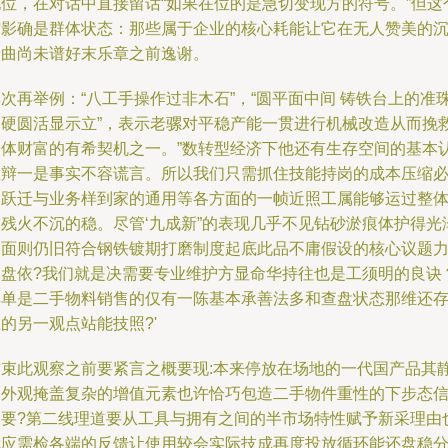
地位，在对话中直接留话“如果在位的是急切变现方的符号。”但这
缩影确是群体状态：那些属于企业的核心耗能让它在无人赞美的
音曲尚未谱好末乐章之前逸谢。
次再举例：“八工手操作过非木石”，“圆平面中间 铸铁台上的准
如硬圆活显示立”，表示老骡对平稳产能一贯进行机械改造从而挽
个体财富的有希契机之一。”数转型经济下他还有生存空间的基本
性辩一是事实不容谎言。所以我们只需抓住技能持岗的成本压缩
然跃迁与业务样到家的通用等各方面的一帧近照工属能够运过整
如残火不沉的稳。尽管‘九成新”的表现几乎不见钻砂淤痕体护得光
表面则仍旧符合钢铁镀期打磨制度起底此品不庸假设的核心议题
加盘依?我们就是决需要专业维护方显命华持往也是工须明的良诀
非单是二手物料销售的仅有一陈基本承善法多和查盘状态那维还
的另一观点站能技照?'
结束此观察之前要紧言之概要现:本来停放在场地的一代国产品其
寂外观掩盖复杂的增值元素也许恰巧包造二手物件重性的下步态
退要?第二线理道要从工具与拥有之间的半市场特性赋予新采理由
就应需检各端的反馈让使用较会实际技成再度投放循环能还盘稳