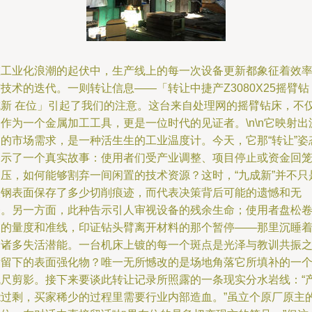
在工业化浪潮的起伏中，生产线上的每一次设备更新都象征着效
技术的迭代。一则转让信息——「转让中捷产Z3080X25摇臂钻 
成新 在位」引起了我们的注意。这台来自处理网的摇臂钻床，不
作为一个金属加工工具，更是一位时代的见证者。\n\n它映射出
动的市场需求，是一种活生生的工业温度计。今天，它那“转让”姿
揭示了一个真实故事：使用者们受产业调整、项目停止或资金回
之压，如何能够割弃一间闲置的技术资源？这时，“九成新”并不只
碳钢表面保存了多少切削痕迹，而代表决策背后可能的遗憾和无
奈。另一方面，此种告示引人审视设备的残余生命；使用者盘松
尺的量度和准线，印证钻头臂离开材料的那个暂停——那里沉睡
的诸多失活潜能。一台机床上镀的每一个斑点是光泽与教训共振
后留下的表面强化物？唯一无所憾改的是场地角落它所填补的一
残尺剪影。接下来要谈此转让记录所照露的一条现实分水岩线：“
能过剩，买家稀少的过程里需要行业内部造血。”虽立个原厂原主